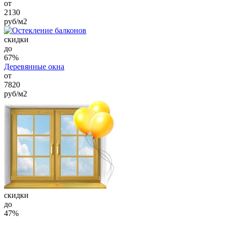
от
2130
руб/м2
cкидки
до
67%
Деревянные окна
от
7820
руб/м2
cкидки
до
47%